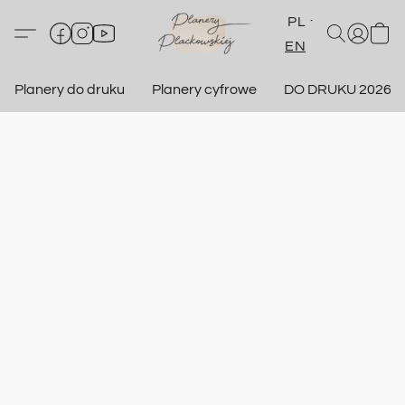
PL
EN
Planery do druku
Planery cyfrowe
DO DRUKU 2026