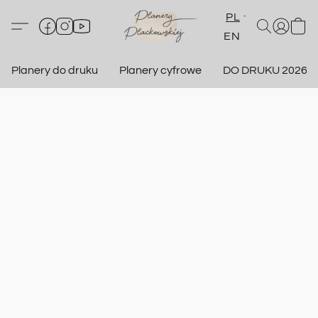
PL
EN
Planery do druku
Planery cyfrowe
DO DRUKU 2026