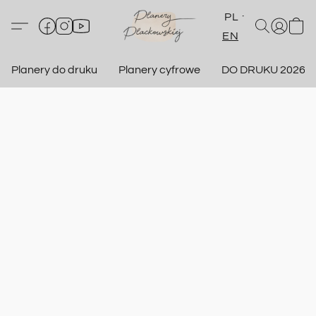
PL
EN
Planery do druku
Planery cyfrowe
DO DRUKU 2026